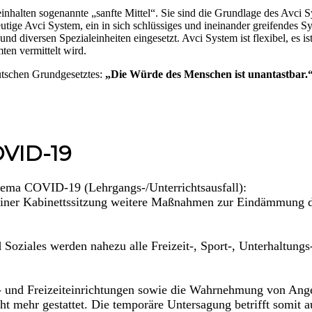
halten sogenannte „sanfte Mittel“. Sie sind die Grundlage des Avci 
utige Avci System, ein in sich schlüssiges und ineinander greifendes S
 und diversen Spezialeinheiten eingesetzt. Avci System ist flexibel, es 
en vermittelt wird.
eutschen Grundgesetztes:
„Die Würde des Menschen ist unantastbar.
OVID-19
hema COVID-19 (Lehrgangs-/Unterrichtsausfall):
einer Kabinettssitzung weitere Maßnahmen zur Eindämmung 
d Soziales werden nahezu alle Freizeit-, Sport-, Unterhaltun
 und Freizeiteinrichtungen sowie die Wahrnehmung von Angeb
ht mehr gestattet. Die temporäre Untersagung betrifft somit 