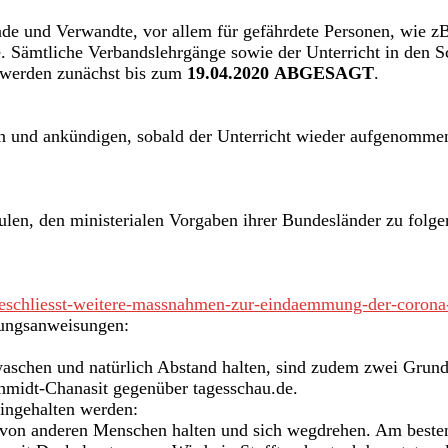
de und Verwandte, vor allem für gefährdete Personen, wie zB.
e. Sämtliche Verbandslehrgänge sowie der Unterricht in den S
, werden zunächst bis zum
19.04.2020 ABGESAGT
.
n und ankündigen, sobald der Unterricht wieder aufgenommen
ulen, den ministerialen Vorgaben ihrer Bundesländer zu folgen
-beschliesst-weitere-massnahmen-zur-eindaemmung-der-corona
lungsanweisungen:
aschen und natürlich Abstand halten, sind zudem zwei Grundr
chmidt-Chanasit gegenüber tagesschau.de.
eingehalten werden:
von anderen Menschen halten und sich wegdrehen. Am besten